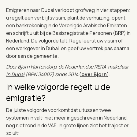
Emigreren naar Dubai verloopt grofweg in vier stappen:
u regelt een verblijfsvisum, plant de verhuizing, opent
een bankrekening in de Verenigde Arabische Emiraten
en schrijft u uit bij de Basisregistratie Personen (BRP) in
Nederland. De volgorde telt. Regel eerst uw visum of
een werkgever in Dubai, en geef uw vertrek pas daarna
door aan de gemeente.
Door Bjorn Hartendorp,
de Nederlandse RERA-makelaar
in Dubai
(BRN 34007) sinds 2014
(
over Bjorn
).
In welke volgorde regelt u de
emigratie?
De juiste volgorde voorkomt dat u tussen twee
systemen in valt: niet meer ingeschreven in Nederland,
nog niet rond in de VAE. In grote lijnen ziet het traject er
zo uit: