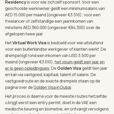
Residency
is voor wie zichzelf sponsort. Voor een
geschoolde werknemer geldt een minimumsalaris van
AED 15.000 per maand (ongeveer €3.510); voor een
freelancer of zelfstandige een jaarinkomen van
minstens AED 360.000 (ongeveer €84.300) over de
afgelopen twee jaar.
Het
Virtual Work Visa
is bedoeld voor wie uitsluitend
voor een buitenlandse werkgever of klanten werkt. De
drempel ligt rond een inkomen van USD 3.500 per
maand (ongeveer €3.010),
het visum geldt een jaar en
er is geen opleidingseis
. De
Golden Visa
geldt tien jaar
en kan via vastgoed, kapitaal, talent of salaris. De
vastgoedroute en de exacte drempels staan op de
pagina over de
Golden Visa in Dubai
.
Het proces is daarna voor de meeste routes hetzelfde:
u krijgt eerst een entry permit, doet in de VAE een
medische keuring en biometrie, en ontvangt vervolgens