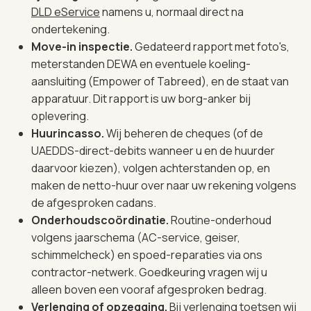
DLD eService
namens u, normaal direct na
ondertekening.
Move-in inspectie.
Gedateerd rapport met foto's,
meterstanden DEWA en eventuele koeling-
aansluiting (Empower of Tabreed), en de staat van
apparatuur. Dit rapport is uw borg-anker bij
oplevering.
Huurincasso.
Wij beheren de cheques (of de
UAEDDS-direct-debits wanneer u en de huurder
daarvoor kiezen), volgen achterstanden op, en
maken de netto-huur over naar uw rekening volgens
de afgesproken cadans.
Onderhoudscoördinatie.
Routine-onderhoud
volgens jaarschema (AC-service, geiser,
schimmelcheck) en spoed-reparaties via ons
contractor-netwerk. Goedkeuring vragen wij u
alleen boven een vooraf afgesproken bedrag.
Verlenging of opzegging.
Bij verlenging toetsen wij