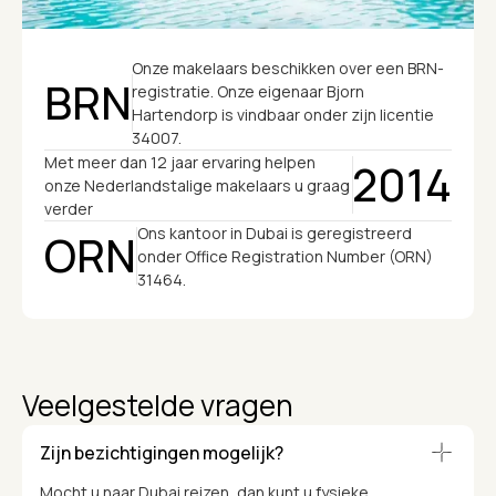
Onze makelaars beschikken over een BRN-
BRN
registratie. Onze eigenaar Bjorn
Hartendorp is vindbaar onder zijn licentie
34007.
Met meer dan 12 jaar ervaring helpen
2014
onze Nederlandstalige makelaars u graag
verder
Ons kantoor in Dubai is geregistreerd
ORN
onder Office Registration Number (ORN)
31464.
Veelgestelde vragen
Zijn bezichtigingen mogelijk?
Mocht u naar Dubai reizen, dan kunt u fysieke