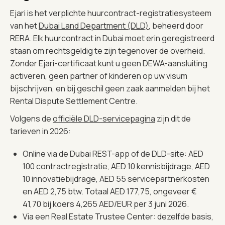
Ejari is het verplichte huurcontract-registratiesysteem
van het
Dubai Land Department (DLD)
, beheerd door
RERA. Elk huurcontract in Dubai moet erin geregistreerd
staan om rechtsgeldig te zijn tegenover de overheid.
Zonder Ejari-certificaat kunt u geen DEWA-aansluiting
activeren, geen partner of kinderen op uw visum
bijschrijven, en bij geschil geen zaak aanmelden bij het
Rental Dispute Settlement Centre.
Volgens de
officiële DLD-servicepagina
zijn dit de
tarieven in 2026:
Online via de Dubai REST-app of de DLD-site: AED
100 contractregistratie, AED 10 kennisbijdrage, AED
10 innovatiebijdrage, AED 55 servicepartnerkosten
en AED 2,75 btw. Totaal AED 177,75, ongeveer €
41,70 bij koers 4,265 AED/EUR per 3 juni 2026.
Via een Real Estate Trustee Center: dezelfde basis,