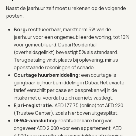
Naast de jaarhuur zelf moet u rekenen op de volgende
posten.
Borg:
restitueerbaar, marktnorm 5% van de
jaarhuur voor een ongemeubileerde woning, tot 10%
voor gemeubileerd.
Dubai Residential
(overheidsgelinkt) bevestigt 5% als standaard.
Terugbetaling vindt plaats bij oplevering, minus
openstaande rekeningen of schade.
Courtage huurbemiddeling:
een courtage is
gangbaar bij huurbemiddeling in Dubai. Het exacte
tarief verschilt per case en bespreken wij in de
intake met u, voordat u zich aan iets vastlegt.
Ejari-registratie:
AED 177,75 (online) tot AED 220
(Trustee Center), zoals hierboven uitgesplitst.
DEWA-aansluiting:
restitueerbare borg van
ongeveer AED 2.000 voor een appartement, AED
4.000 voor een villa, plus maandelijkse afrekening