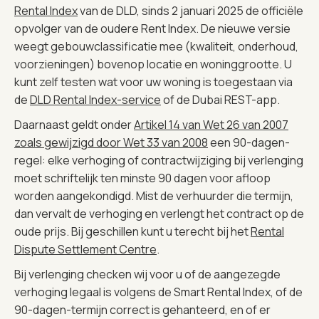
Rental Index
van de DLD, sinds 2 januari 2025 de officiële
opvolger van de oudere Rent Index. De nieuwe versie
weegt gebouwclassificatie mee (kwaliteit, onderhoud,
voorzieningen) bovenop locatie en woninggrootte. U
kunt zelf testen wat voor uw woning is toegestaan via
de
DLD Rental Index-service
of de Dubai REST-app.
Daarnaast geldt onder
Artikel 14 van Wet 26 van 2007
zoals gewijzigd door Wet 33 van 2008
een 90-dagen-
regel: elke verhoging of contractwijziging bij verlenging
moet schriftelijk ten minste 90 dagen voor afloop
worden aangekondigd. Mist de verhuurder die termijn,
dan vervalt de verhoging en verlengt het contract op de
oude prijs. Bij geschillen kunt u terecht bij het
Rental
Dispute Settlement Centre
.
Bij verlenging checken wij voor u of de aangezegde
verhoging legaal is volgens de Smart Rental Index, of de
90-dagen-termijn correct is gehanteerd, en of er