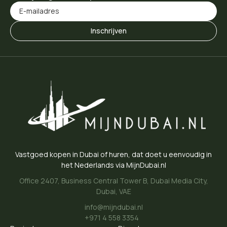
Vastgoed kopen in Dubai of huren, dat doet u eenvoudig in
het Nederlands via MijnDubai.nl
Office 2407, Business Central Tower B, Dubai Media City,
Dubai, VAE
info@mijndubai.nl
+971 4 558 3354