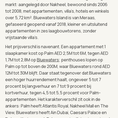
markt: aangelegd door Nakheel, bewoond sinds 2006
tot 2008, met appartementen, villa’s, hotels en winkels
over 5,72 km². Bluewaters Island is van Meraas,
gefaseerd geopend vanaf 2018, kleiner en uitsluitend
appartementen in zes laagbouwtorens, zonder
vrijstaande villa’s.
Het prijsverschil is navenant. Een appartement met 1
slaapkamer kost op Palm AED 2,5M tot 6M, tegen AED
1,7M tot 2,8M op
Bluewaters
; penthouses lopen op
Palm op tot boven de 200M, waar Bluewaters rond AED
12M tot 30M blijft. Daar staat tegenover dat Bluewaters
een hoger huurrendement haalt, ongeveer 5 tot 7
procent bij langverhuur en 7 tot 9 procent bij
kortverhuur, tegen 4,5 tot 5,5 procent voor Palm-
appartementen. Het karakterverschil zit ook in de
ankers: Palm heeft Atlantis Royal, Nakheel Mall en The
View, Bluewaters heeft Ain Dubai, Caesars Palace en