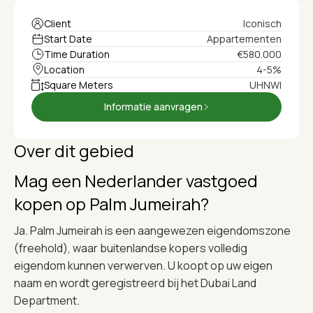
Client
Iconisch
Start Date
Appartementen
Time Duration
€580.000
Location
4-5%
Square Meters
UHNWI
Informatie aanvragen
Over dit gebied
Mag een Nederlander vastgoed
kopen op Palm Jumeirah?
Ja. Palm Jumeirah is een aangewezen eigendomszone
(freehold), waar buitenlandse kopers volledig
eigendom kunnen verwerven. U koopt op uw eigen
naam en wordt geregistreerd bij het Dubai Land
Department.