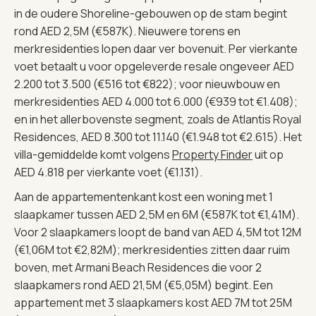
in de oudere Shoreline-gebouwen op de stam begint
rond AED 2,5M (€587K). Nieuwere torens en
merkresidenties lopen daar ver bovenuit. Per vierkante
voet betaalt u voor opgeleverde resale ongeveer AED
2.200 tot 3.500 (€516 tot €822); voor nieuwbouw en
merkresidenties AED 4.000 tot 6.000 (€939 tot €1.408);
en in het allerbovenste segment, zoals de Atlantis Royal
Residences, AED 8.300 tot 11.140 (€1.948 tot €2.615). Het
villa-gemiddelde komt volgens
Property Finder
uit op
AED 4.818 per vierkante voet (€1.131).
Aan de appartementenkant kost een woning met 1
slaapkamer tussen AED 2,5M en 6M (€587K tot €1,41M).
Voor 2 slaapkamers loopt de band van AED 4,5M tot 12M
(€1,06M tot €2,82M); merkresidenties zitten daar ruim
boven, met Armani Beach Residences die voor 2
slaapkamers rond AED 21,5M (€5,05M) begint. Een
appartement met 3 slaapkamers kost AED 7M tot 25M