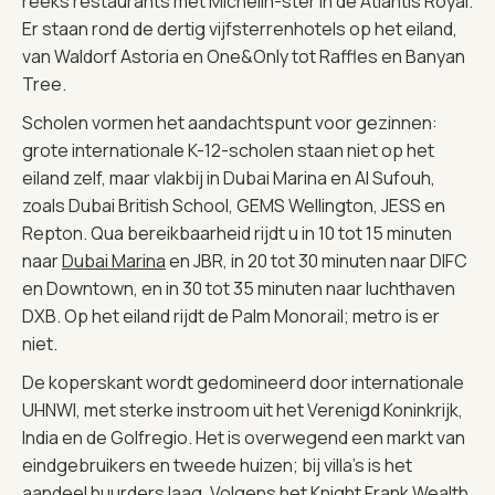
reeks restaurants met Michelin-ster in de Atlantis Royal.
Er staan rond de dertig vijfsterrenhotels op het eiland,
van Waldorf Astoria en One&Only tot Raffles en Banyan
Tree.
Scholen vormen het aandachtspunt voor gezinnen:
grote internationale K-12-scholen staan niet op het
eiland zelf, maar vlakbij in Dubai Marina en Al Sufouh,
zoals Dubai British School, GEMS Wellington, JESS en
Repton. Qua bereikbaarheid rijdt u in 10 tot 15 minuten
naar
Dubai Marina
en JBR, in 20 tot 30 minuten naar DIFC
en Downtown, en in 30 tot 35 minuten naar luchthaven
DXB. Op het eiland rijdt de Palm Monorail; metro is er
niet.
De koperskant wordt gedomineerd door internationale
UHNWI, met sterke instroom uit het Verenigd Koninkrijk,
India en de Golfregio. Het is overwegend een markt van
eindgebruikers en tweede huizen; bij villa’s is het
aandeel huurders laag. Volgens het
Knight Frank Wealth