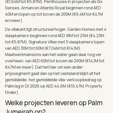
(€1,64M tot €5,87M). Penthouses in projecten als Six
Senses, Armani en Atlantis Royal beginnen rond AED
40M en lopen op tot boven de 200M (€9,4M tot €47M
en meer).
De villakant ligt structureel hoger. Garden Homes met 4
slaapkamers beginnen rond AED 18M tot 25M (€4,23M
tot €5,87M). Signature Villas met 5 slaapkamers lopen
van AED 30M tot 60M (€7,04M tot €14,1M).
Maatwerkmansions aan het water gaan daar nog ver
overheen, van AED 60M tot boven de 200M (€14,1M tot
€47M en meer). Dat het hier om een ander
prijssegment gaat dan op het vasteland blijkt uit het
gemiddelde: het gemiddelde villa-verkoopbedrag op
Palm lag in Q1 2026 op AED 44,6M (€10,47M, Property
Finder).
Welke projecten leveren op Palm
Jumeirah op?